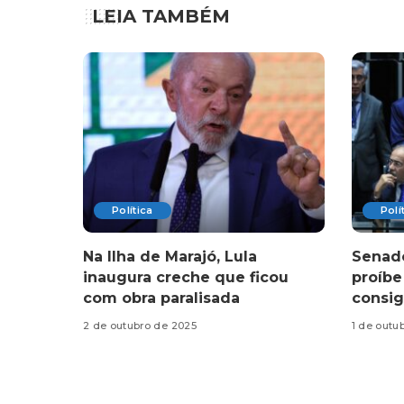
LEIA TAMBÉM
Política
Polí
Na Ilha de Marajó, Lula
Senado
inaugura creche que ficou
proíb
com obra paralisada
consig
2 de outubro de 2025
1 de outu