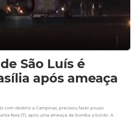
de São Luís é
asília após ameaça
ís com destino a Campinas, precisou fazer pouso
quinta-feira (7), após uma ameaça de bomba a bordo. A