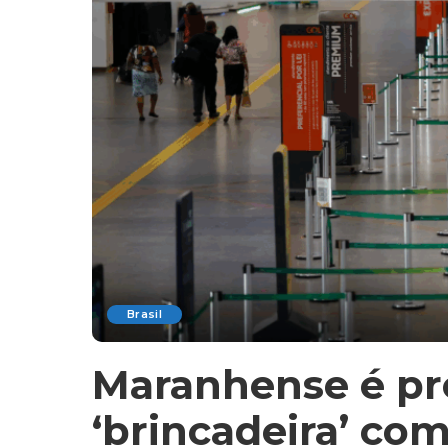
Brasil
Maranhense é pr
‘brincadeira’ c