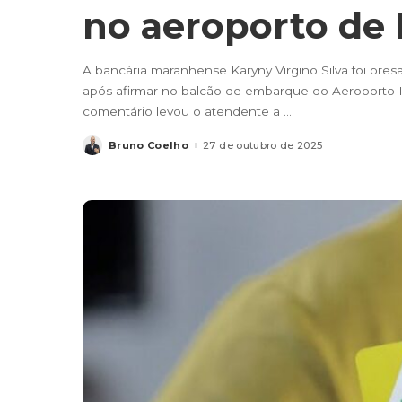
no aeroporto de
A bancária maranhense Karyny Virgino Silva foi presa
após afirmar no balcão de embarque do Aeroporto I
comentário levou o atendente a
...
Bruno Coelho
27 de outubro de 2025
Posted
by