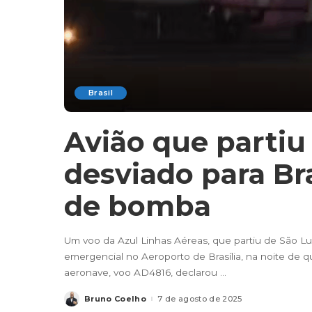
Brasil
Avião que partiu 
desviado para Br
de bomba
Um voo da Azul Linhas Aéreas, que partiu de São Lu
emergencial no Aeroporto de Brasília, na noite de 
aeronave, voo AD4816, declarou
...
Bruno Coelho
7 de agosto de 2025
Posted
by