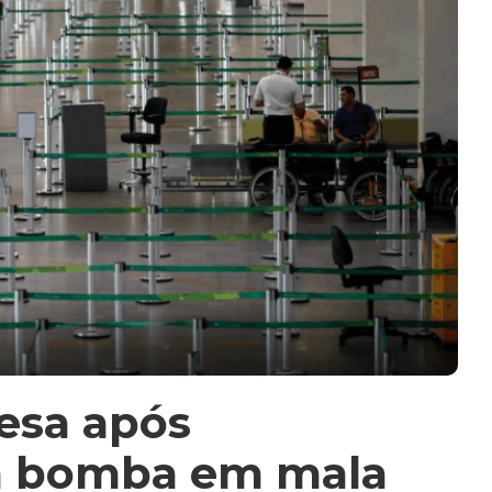
esa após
om bomba em mala