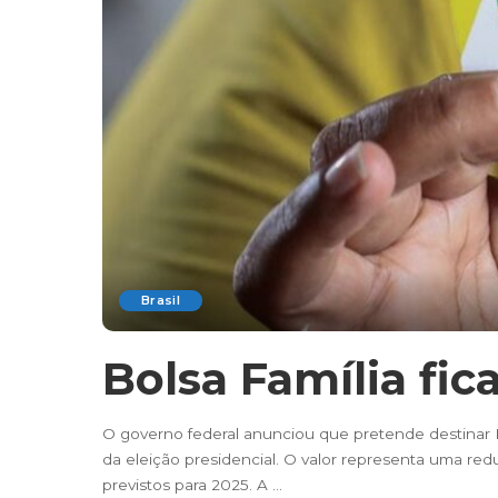
Brasil
Bolsa Família fi
O governo federal anunciou que pretende destinar 
da eleição presidencial. O valor representa uma red
previstos para 2025. A
...