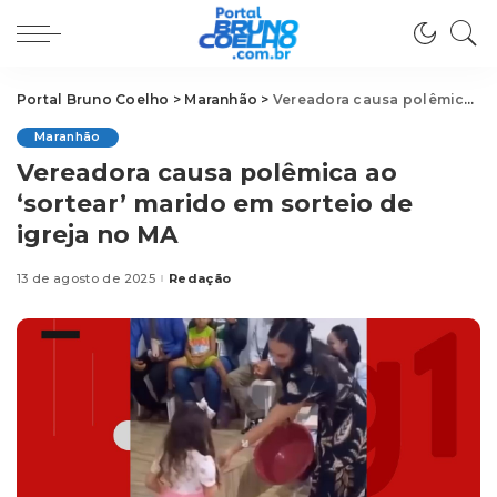
Portal Bruno Coelho
>
Maranhão
>
Vereadora causa polêmica ao ‘sortear’ marido em sorteio de igreja no MA
Maranhão
Vereadora causa polêmica ao
‘sortear’ marido em sorteio de
igreja no MA
13 de agosto de 2025
Redação
Posted
by