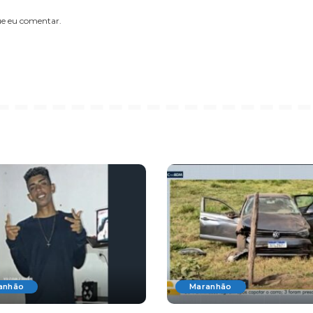
ue eu comentar.
anhão
Maranhão