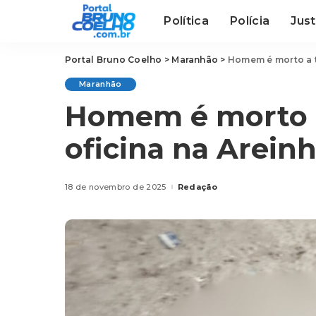
Política
Polícia
Just
Portal Bruno Coelho
>
Maranhão
>
Homem é morto a t
Maranhão
Homem é morto a
oficina na Arein
18 de novembro de 2025
Redação
Posted
by