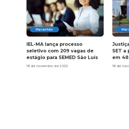
Maranhão
Mar
IEL-MA lança processo
Justiç
seletivo com 209 vagas de
SET a 
estágio para SEMED São Luís
em 48
18 de novembro de 2025
18 de no