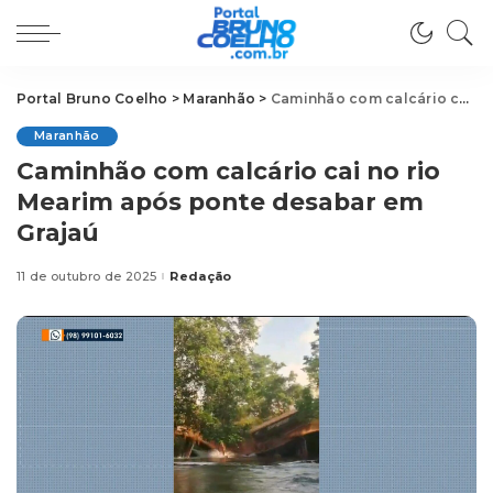
Portal Bruno Coelho
>
Maranhão
>
Caminhão com calcário cai no rio Mearim após ponte desabar em Grajaú
Maranhão
Caminhão com calcário cai no rio
Mearim após ponte desabar em
Grajaú
11 de outubro de 2025
Redação
Posted
by