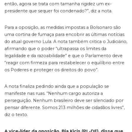
então, agora se trata com tamanha rigidez um ex-
presidente que sequer foi condenado?”, diz a nota.
Para a oposição, as medidas impostas a Bolsonaro são
uma cortina de fumaça para encobrir as últimas notícias
do atual governo Lula. A nota também critica o Judiciário,
afirmando que o poder “ultrapassa os limites da
legalidade e da razoabilidade” e que o Parlamento deve
“reagir com firmeza para restabelecer o equilíbrio entre
os Poderes e proteger os direitos do povo”.
A nota finaliza pedindo ainda que a população se
manifeste nas ruas. “Nenhum cargo autoriza a
perseguição. Nenhum brasileiro deve ser silenciado por
pensar diferente. Somos 213 milhões de cidadãos livres”,
diz o texto.
A vice-líder da oposição, Bia Kicis (PL-DF), disse que