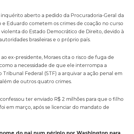
nquérito aberto a pedido da Procuradoria-Geral da
ro e Eduardo cometem os crimes de coação no curso
 violenta do Estado Democrático de Direito, devido à
toridades brasileiras e o próprio país.
 ao ex-presidente, Moraes cita o risco de fuga de
 como a necessidade de que ele interrompa a
o Tribunal Federal (STF) a arquivar a ação penal em
 além de outros quatro crimes.
onfessou ter enviado R$ 2 milhões para que o filho
foi em março, após se licenciar do mandato de
 nome do pai num périplo por Washington para