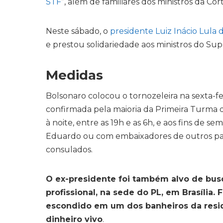
STF
”, além de familiares dos ministros da Cort
Neste sábado, o
presidente Luiz Inácio Lula 
e prestou solidariedade aos ministros do Su
Medidas
Bolsonaro colocou o tornozeleira na sexta-fei
confirmada pela maioria da Primeira Turma do
à noite, entre as 19h e as 6h, e aos fins de 
Eduardo ou com embaixadores de outros pa
consulados.
O ex-presidente foi também alvo de busc
profissional, na sede do PL, em Brasília
escondido em um dos banheiros da resid
dinheiro vivo
.