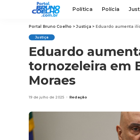
Política
Polícia
Just
Portal Bruno Coelho
>
Justiça
>
Eduardo aumenta ilíc
Justiça
Eduardo aumenta 
tornozeleira em 
Moraes
19 de julho de 2025
Redação
Posted
by