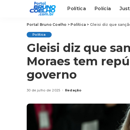
Política
Polícia
Just
Portal Bruno Coelho
>
Política
>
Gleisi diz que sanç
Política
Gleisi diz que s
Moraes tem repúd
governo
30 de julho de 2025
Redação
Posted
by