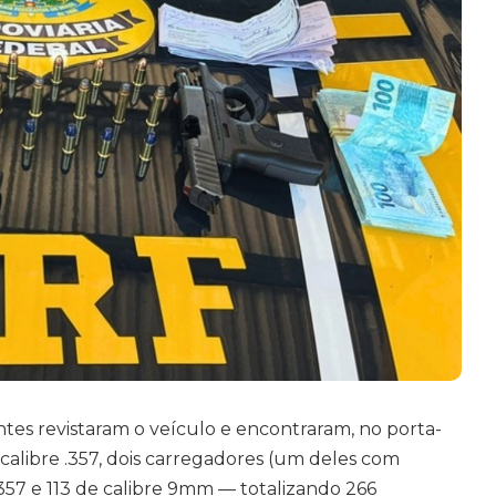
es revistaram o veículo e encontraram, no porta-
calibre .357, dois carregadores (um deles com
.357 e 113 de calibre 9mm —
totalizando 266