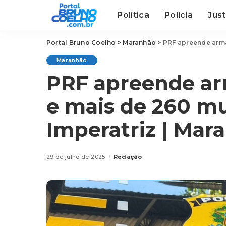
Política
Polícia
Just
Portal Bruno Coelho
>
Maranhão
>
PRF apreende armas 
Maranhão
PRF apreende arm
e mais de 260 m
Imperatriz | Mar
29 de julho de 2025
Redação
Posted
by