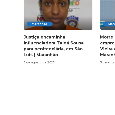
Maranhão
Mar
Justiça encaminha
Morre 
influenciadora Tainá Sousa
empres
para penitenciária, em São
Vieira 
Luís | Maranhão
Maran
3 de agosto de 2025
3 de agos