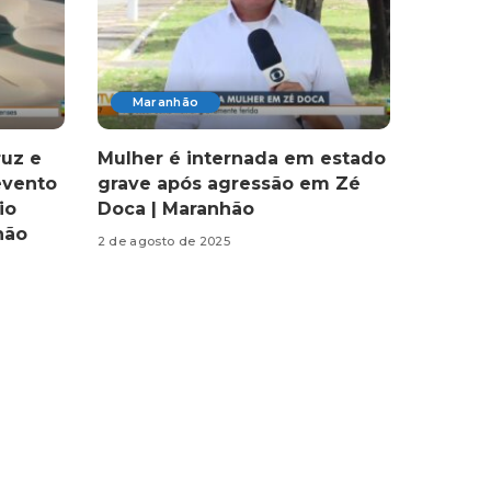
Maranhão
ruz e
Mulher é internada em estado
evento
grave após agressão em Zé
io
Doca | Maranhão
hão
2 de agosto de 2025