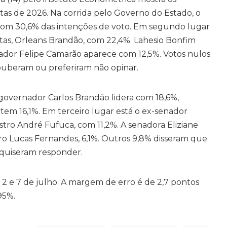
utas de 2026. Na corrida pelo Governo do Estado, o
a com 30,6% das intenções de voto. Em segundo lugar
stas, Orleans Brandão, com 22,4%. Lahesio Bonfim
dor Felipe Camarão aparece com 12,5%. Votos nulos
ouberam ou preferiram não opinar.
 governador Carlos Brandão lidera com 18,6%,
em 16,1%. Em terceiro lugar está o ex-senador
stro André Fufuca, com 11,2%. A senadora Eliziane
o Lucas Fernandes, 6,1%. Outros 9,8% disseram que
 quiseram responder.
s 2 e 7 de julho. A margem de erro é de 2,7 pontos
95%.