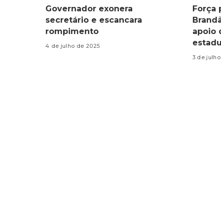
Governador exonera
Força 
secretário e escancara
Brandã
rompimento
apoio 
estad
4 de julho de 2025
3 de julh